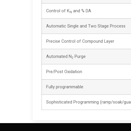
Control of K
and % DA
N
Automatic Single and Two Stage Process
Precise Control of Compound Layer
Automated N
Purge
2
Pre/Post Oxidation
Fully programmable
Sophisticated Programming (ramp/soak/guar