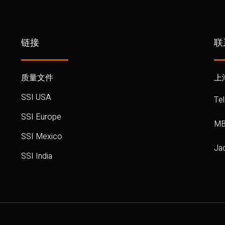
链接
联
质量文件
上
SSI USA
Te
SSI Europe
MB
SSI Mexico
Ja
SSI India