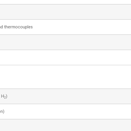
oad thermocouples
, H
)
2
en)