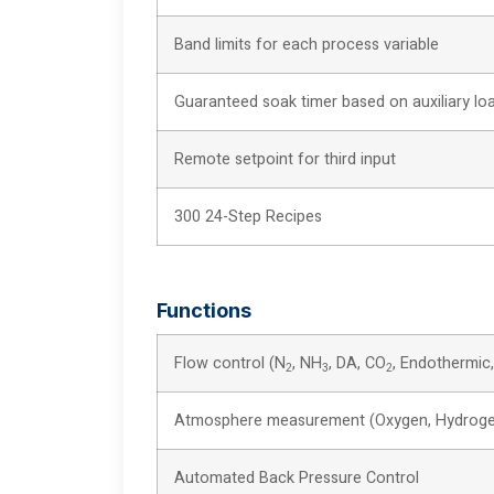
Band limits for each process variable
Guaranteed soak timer based on auxiliary l
Remote setpoint for third input
300 24-Step Recipes
Functions
Flow control (N
, NH
, DA, CO
, Endothermic
2
3
2
Atmosphere measurement (Oxygen, Hydrog
Automated Back Pressure Control